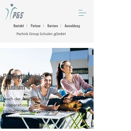
Kontakt
l
Partner
l
Karriere
l
Anmeldung
Pschick Group Schulen gGmbH
Physiotherapie
Studium
Nach der Ausbildung kannst Du bei unseren
Kooperations-
partnern den akademischen Abschluss
erlangen.