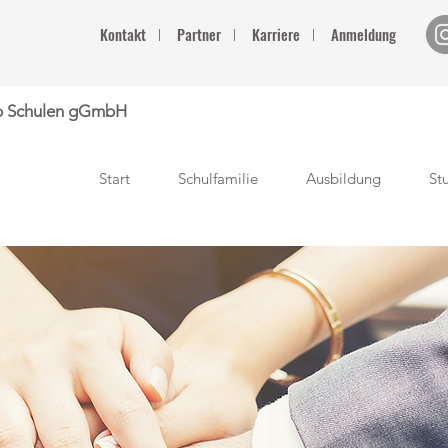
Kontakt
l
Partner
l
Karriere
l
Anmeldung
up Schulen gGmbH
Start
Schulfamilie
Ausbildung
St