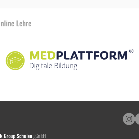
Online Lehre
ck Group Schulen
gGmbH